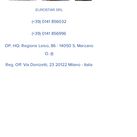
EUROSTAR SRL
(+39)
0141 856032
(+39)
0141 856996
OP. HQ: Regione Leiso, 86​ - 14050 S. Marzano
O. (I)
Reg. Off: Via Donizetti,
23 20122
Milano - Italia
VAT number IT01233470051 - CF
02506310040
- WY7PJ6K
NUMBER COUNT
© 2023 by EUROSTAR SRL.
CAP. SOC. € 119.000,00 I.V