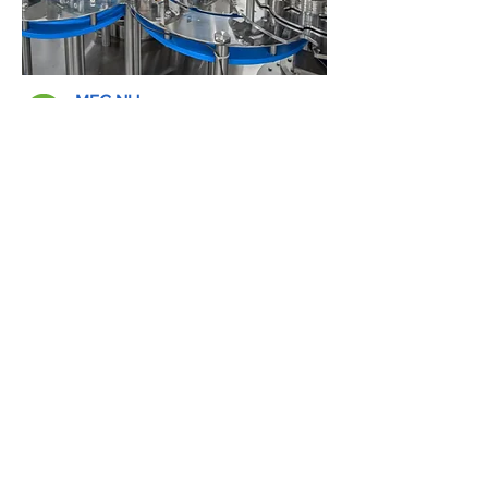
MEC NH
Légère dépression / gravité
Système rotatif automatique pour
l'embouteillage de produits encore
liquides.
ALLER À LA FICHE TECHNIQUE DE LA MACHINE